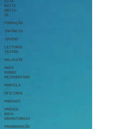
ESTA
NOITE
GRITA-
SE
FORMAÇÃO
INFÂNCIA
JOVENS
LEITURAS
TEATRO
MALACATE
MAPA
MUNDO
REINVENTADO
MARVILA
OFICINAS
PODCAST
PRÉMIO
NOVA
DRAMATURGIA
PROGRAMAÇÃO