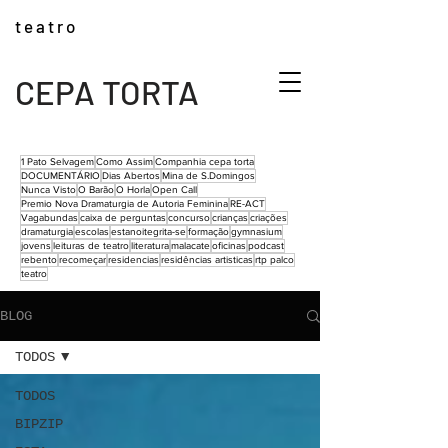
t e a t r o
CEPA TORTA
1 Pato Selvagem
Como Assim
Companhia cepa torta
DOCUMENTÁRIO
Dias Abertos
Mina de S.Domingos
Nunca Visto
O Barão
O Horla
Open Call
Premio Nova Dramaturgia de Autoria Feminina
RE-ACT
Vagabundas
caixa de perguntas
concurso
crianças
criações
dramaturgia
escolas
estanoitegrita-se
formação
gymnasium
jovens
leituras de teatro
literatura
malacate
oficinas
podcast
rebento
recomeçar
residencias
residências artisticas
rtp palco
teatro
BLOG
TODOS
TODOS
BIPZIP