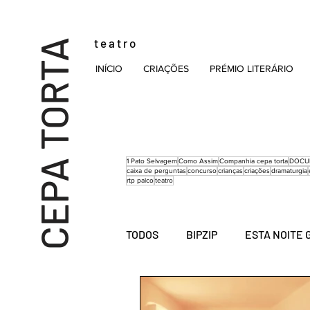
t e a t r o
CEPA TORTA
INÍCIO
CRIAÇÕES
PRÉMIO LITERÁRIO
1 Pato Selvagem
Como Assim
Companhia cepa torta
DOCU
caixa de perguntas
concurso
crianças
criações
dramaturgia
rtp palco
teatro
TODOS
BIPZIP
ESTA NOITE 
MALACATE
MAPA MUNDO 