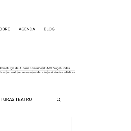
OBRE
AGENDA
BLOG
ramaturgia de Autoria Feminina
RE-ACT
Vagabundas
dcast
rebento
recomeçar
residencias
residências artisticas
ITURAS TEATRO