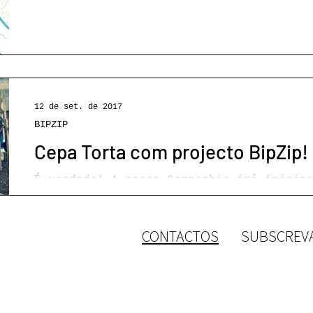
12 de set. de 2017
BIPZIP
Cepa Torta com projecto BipZip!
É verdade! A nossa Companhia irá iniciar nesta rentrée um
aliciante projecto na freguesia de Marvila em Lisboa. Chama-
se "Mapa do Mundo...
CONTACTOS
SUBSCREV