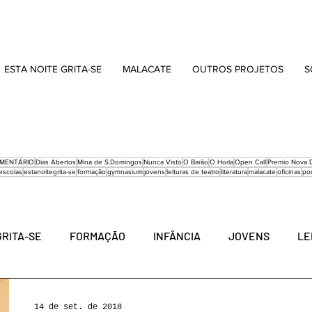
ESTA NOITE GRITA-SE
MALACATE
OUTROS PROJETOS
S
MENTÁRIO
Dias Abertos
Mina de S.Domingos
Nunca Visto
O Barão
O Horla
Open Call
Premio Nova D
escolas
estanoitegrita-se
formação
gymnasium
jovens
leituras de teatro
literatura
malacate
oficinas
po
GRITA-SE
FORMAÇÃO
INFÂNCIA
JOVENS
LE
REINVENTADO
MARVILA
OFICINAS
PODCAST
14 de set. de 2018