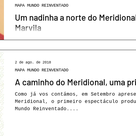
MAPA MUNDO REINVENTADO
Um nadinha a norte do Meridional
PROGRAMAÇÃO
REBENTO
RESIDÊNCIAS
SOCI
Marvila
ES
CONFERÊNCIAS
RECOMEÇAR
CRIAÇÃO
É aqui, na Biblioteca de Marvila, separada do Meridional por
uma linha de comboio, que temos passado muitos dias, há já
muitos meses....
2 de ago. de 2018
MAPA MUNDO REINVENTADO
A caminho do M
Como já vos contámos, em Setembro apres
Meridional, o primeiro espectáculo prod
Mundo Reinventado....