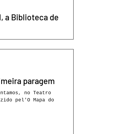
, a Biblioteca de
AL
TEATRO
eridional, uma primeira paragem
entamos, no Teatro
uzido pel'O Mapa do